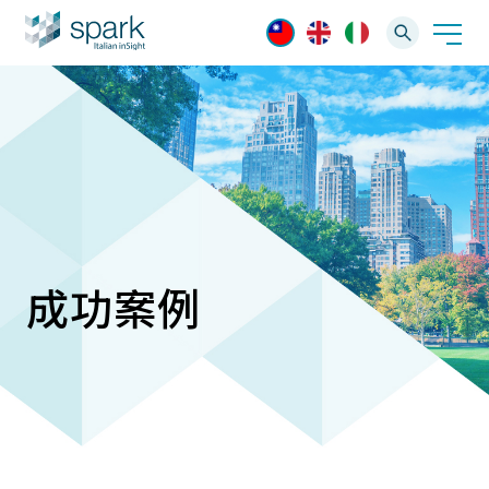
解決方案
產業應用
產品資訊
AI 影像管理軟體
技術支援
成功案例
AI 一站式解決方案
AI VMS 影像管理平台
IP網路攝影機
最新消息
輕量化監控(16-32路)
Spark攝影機
大範圍監控(64-256路)
Omnieye攝影機