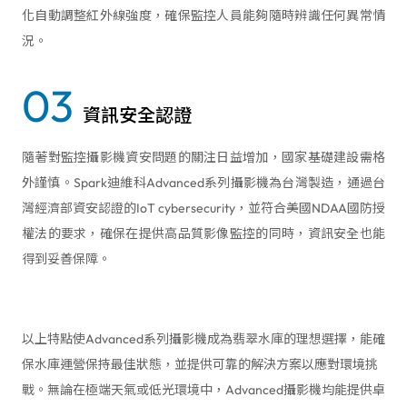
化自動調整紅外線強度，確保監控人員能夠隨時辨識任何異常情
況。
03
資訊安全認證
隨著對監控攝影機資安問題的關注日益增加，國家基礎建設需格
外謹慎。Spark迪維科Advanced系列攝影機為台灣製造，通過台
灣經濟部資安認證的IoT cybersecurity，並符合美國NDAA國防授
權法的要求，確保在提供高品質影像監控的同時，資訊安全也能
得到妥善保障。
以上特點使Advanced系列攝影機成為翡翠水庫的理想選擇，能確
保水庫運營保持最佳狀態，並提供可靠的解決方案以應對環境挑
戰。無論在極端天氣或低光環境中，Advanced攝影機均能提供卓