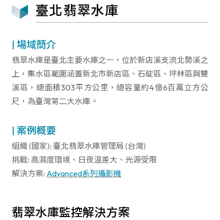
臺北翡翠水庫
| 場域簡介
翡翠水庫是臺北主要水庫之一，位於新店溪支流北勢溪之
上，集水區範圍涵蓋新北市新店區、石碇區、坪林區與雙
溪區，總面積303平方公里，總容量約4億6百萬立方公
尺，為臺灣第二大水庫。
| 案例概要
組織 (國家): 臺北翡翠水庫管理局 (台灣)
挑戰: 高濕度環境、日夜溫差大、光源受限
解決方案:
Advanced系列攝影機
翡翠水庫監控解決方案