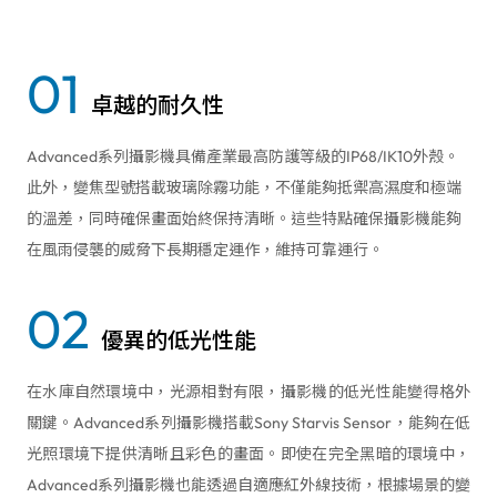
01
卓越的耐久性
Advanced系列攝影機具備產業最高防護等級的IP68/IK10外殼。
此外，變焦型號搭載玻璃除霧功能，不僅能夠抵禦高濕度和極端
的溫差，同時確保畫面始終保持清晰。這些特點確保攝影機能夠
在風雨侵襲的威脅下長期穩定運作，維持可靠運行。
02
優異的低光性能
在水庫自然環境中，光源相對有限，攝影機的低光性能變得格外
關鍵。Advanced系列攝影機搭載Sony Starvis Sensor，能夠在低
光照環境下提供清晰且彩色的畫面。即使在完全黑暗的環境中，
Advanced系列攝影機也能透過自適應紅外線技術，根據場景的變