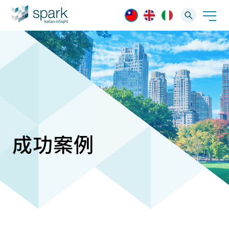
解決方案
產業應用
產品資訊
AI 影像管理軟體
技術支援
成功案例
AI 一站式解決方案
AI VMS 影像管理平台
IP網路攝影機
最新消息
輕量化監控(16-32路)
Spark攝影機
大範圍監控(64-256路)
Omnieye攝影機