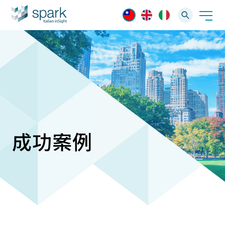
解決方案
產業應用
產品資訊
AI 影像管理軟體
技術支援
成功案例
AI 一站式解決方案
AI VMS 影像管理平台
IP網路攝影機
最新消息
輕量化監控(16-32路)
Spark攝影機
大範圍監控(64-256路)
Omnieye攝影機