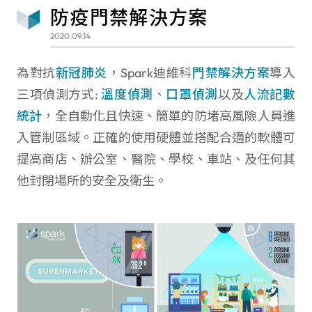
防疫門禁解決方案
2020.09.14
為對抗
新冠肺炎
，Spark迪維科
門禁解決方案
導入
三項偵測方式:
溫度偵測
、
口罩偵測
以及
人流記數
統計
，全自動化且快速、簡單的防堵高風險人員進
入管制區域。正確的使用硬體並搭配合適的軟體可
提高商店、辦公室、醫院、學校、車站、及任何其
他封閉場所的安全及衛生。