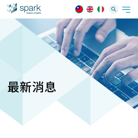
解決方案
產業應用
產品資訊
AI 影像管理軟體
技術支援
最新消息
AI 一站式解決方案
AI VMS 影像管理平台
IP網路攝影機
最新消息
輕量化監控(16-32路)
Spark攝影機
新聞快訊
大範圍監控(64-256路)
產品功能
Omnieye攝影機
專業知識