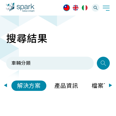
搜尋結果
解決方案
產業應用
產品資訊
AI 影像管理軟體
技術支援
AI 一站式解決方案
AI VMS 影像管理平台
IP網路攝影機
最新消息
輕量化監控(16-32路)
部
解決方案
產品資訊
檔案下載
Spark攝影機
大範圍監控(64-256路)
Omnieye攝影機