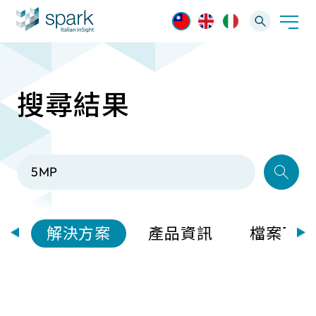
搜尋結果
解決方案
產業應用
產品資訊
AI 影像管理軟體
技術支援
AI 一站式解決方案
AI VMS 影像管理平台
IP網路攝影機
最新消息
輕量化監控(16-32路)
部
解決方案
產品資訊
檔案下載
Spark攝影機
大範圍監控(64-256路)
Omnieye攝影機