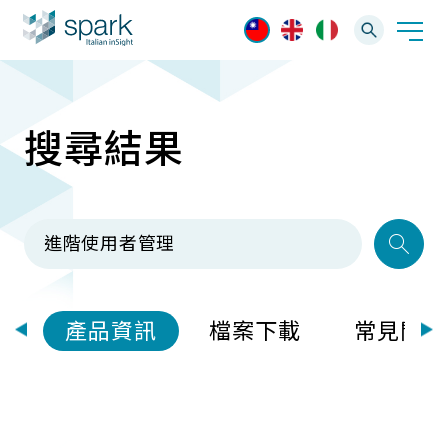
搜尋結果
解決方案
產業應用
產品資訊
AI 影像管理軟體
技術支援
AI 一站式解決方案
AI VMS 影像管理平台
IP網路攝影機
最新消息
輕量化監控(16-32路)
案
產品資訊
檔案下載
常見問題
Spark攝影機
大範圍監控(64-256路)
Omnieye攝影機