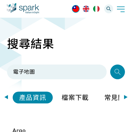
搜尋結果
解決方案
產業應用
產品資訊
AI 影像管理軟體
技術支援
AI 一站式解決方案
AI VMS 影像管理平台
IP網路攝影機
最新消息
輕量化監控(16-32路)
案
產品資訊
檔案下載
常見問題
Spark攝影機
大範圍監控(64-256路)
Omnieye攝影機
Argo