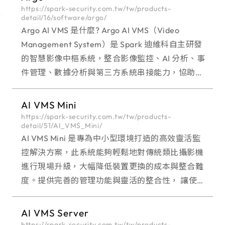
https://spark-security.com.tw/tw/products-
detail/16/software/argo/
Argo AI VMS 是什麼? Argo AI VMS（Video
Management System）是 Spark 迪維科自主研發
的智慧影像中樞系統，整合影像監控、AI 分析、事
件管理、數據分析與第三方系統串接能力，協助企
業從傳統監控升級為智慧化管理。透過單一平台即
可集中管理攝
AI VMS Mini
https://spark-security.com.tw/tw/products-
detail/51/AI_VMS_Mini/
AI VMS Mini 是專為中小型環境打造的高效靈活監
控解決方案，此系統能夠輕鬆地對傳統類比攝影機
進行現場升級，大幅降低裝置更換的成本與整合難
度。提供完善的管理功能與靈活的整合性， 讓使用
者能夠簡單實現全面監控，顯著提升操作效率。 特
別適用於邊緣裝置的多種監
AI VMS Server
https://spark-security.com.tw/tw/products-