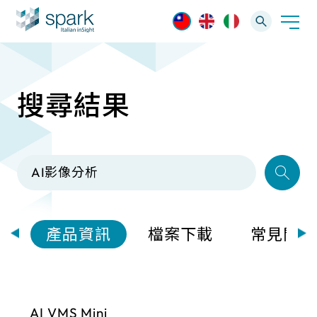
搜尋結果
解決方案
產業應用
產品資訊
AI 影像管理軟體
技術支援
AI 一站式解決方案
AI VMS 影像管理平台
IP網路攝影機
最新消息
輕量化監控(16-32路)
案
產品資訊
檔案下載
常見問題
Spark攝影機
大範圍監控(64-256路)
Omnieye攝影機
AI VMS Mini