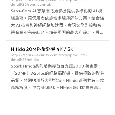
detail/26/sens-cam-ai/
Sens-Cam AI 智慧網路攝影機提供多樣化的 AI 模
組選項，讓使用者依據需求選擇解決方案。結合強
大 AI 技術和神經網路加速器，實現安全監控和智
慧商業的完美結合。精美堅固的義大利設計，具備
IK10 高防暴等級和 IP67 防水防塵的外殼，是安全
監控和智慧商業的理想選擇。
Nitida 20MP攝影機 4K / 5K
https://spark-security.com.tw/tw/products-
detail/25/nitida/
Spark Nitida系列是業界首台支援2000 萬畫素
（20MP）@25fps的網路攝影機，提供極致的影像
品質，特別適用於大型場域。Nitida 系列共有三款
高解析度，包含4K和5K。Nitida 適用於需要高影
像品質且具有高動態的大型場域，它可捕捉任何即
時影像且不失細節及流暢度。