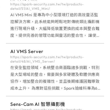
https://spark-security.com.tw/tw/products-
detail/51/AI_VMS_Mini/
AI VMS Mini 是專為中小型環境打造的高效靈活監
控解決方案，此系統能夠輕鬆地對傳統類比攝影機
進行現場升級，大幅降低裝置更換的成本與整合難
度。提供完善的管理功能與靈活的整合性， 讓使用
者能夠簡單實現全面監控，顯著提升操作效率。 特
別適用於邊緣裝置的多種監
AI VMS Server
https://spark-security.com.tw/tw/products-
detail/48/AI_VMS_Server/
在安全監控領域，系統整合商面臨諸多挑戰，特別
是大型場域的整合，需要與多家硬體及軟體供應商
協作，增加整合的複雜性，並且後期維護困難導致
成本上升。 為應對這些挑戰，Spark迪維科專為64
路-256路大型場域設計的AI VMS Server 一站式解
決方案 ，簡化監控系統
Sens-Cam AI 智慧攝影機
https://spark-security.com.tw/tw/products-