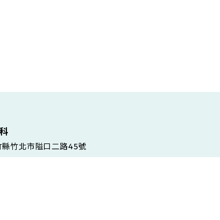
維科
新竹縣竹北市隘口二路45號
 Gramsci, 86/A, 42124 Reggio Emilia