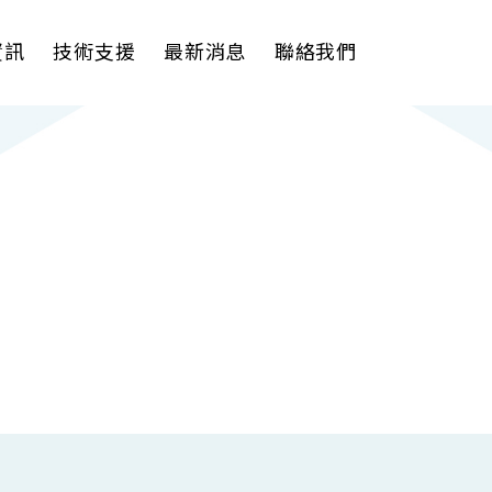
資訊
技術支援
最新消息
聯絡我們
理軟體
AI VMS 影像管理平台
式解決方案
輕量化監控(16-32路)
影機
大範圍監控(64-256路)
Spark攝影機
Omnieye攝影機