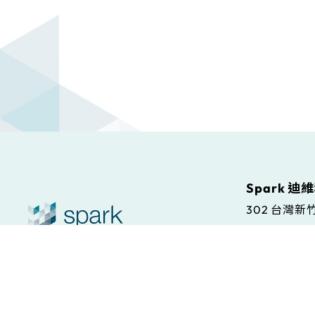
Spark 迪
302 台灣
Spark S.r.l
© Spark. All rights reserved.
本站條款
Via Antonio