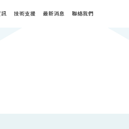
資訊
技術支援
最新消息
聯絡我們
理軟體
AI VMS 影像管理平台
式解決方案
輕量化監控(16-32路)
影機
大範圍監控(64-256路)
Spark攝影機
Omnieye攝影機