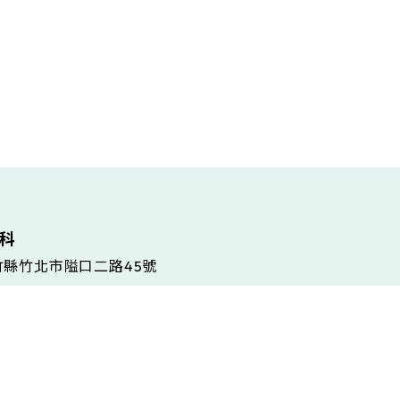
維科
新竹縣竹北市隘口二路45號
 Gramsci, 86/A, 42124 Reggio Emilia