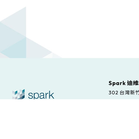
Spark 迪
302 台灣
Spark S.r.l
© Spark. All rights reserved.
本站條款
Via Antonio