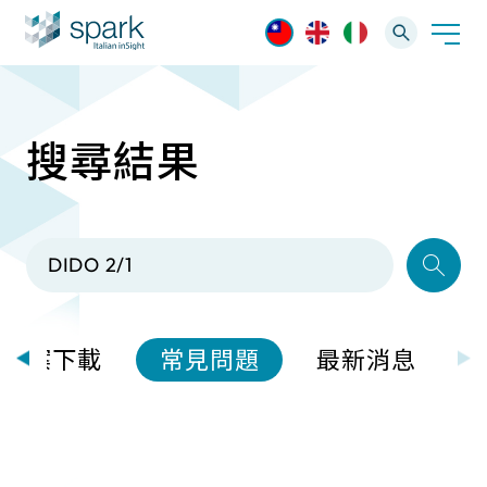
搜尋結果
解決方案
產業應用
產品資訊
AI 影像管理軟體
技術支援
AI 一站式解決方案
AI VMS 影像管理平台
IP網路攝影機
最新消息
輕量化監控(16-32路)
檔案下載
常見問題
最新消息
Spark攝影機
大範圍監控(64-256路)
Omnieye攝影機