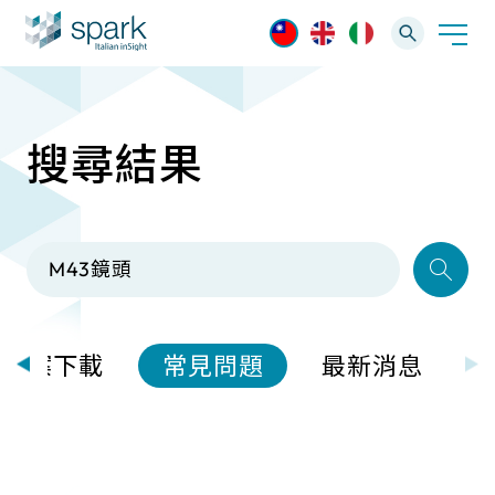
搜尋結果
解決方案
產業應用
產品資訊
AI 影像管理軟體
技術支援
AI 一站式解決方案
AI VMS 影像管理平台
IP網路攝影機
最新消息
輕量化監控(16-32路)
檔案下載
常見問題
最新消息
Spark攝影機
大範圍監控(64-256路)
Omnieye攝影機