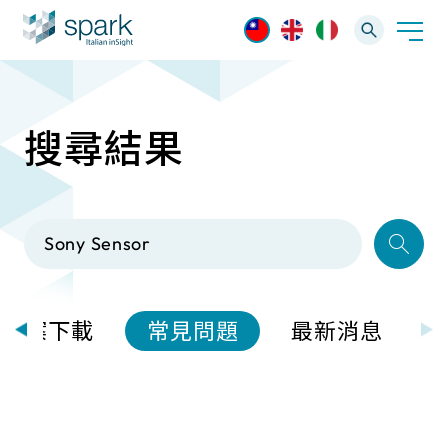
搜尋結果
解決方案
產業應用
產品資訊
AI 影像管理軟體
技術支援
AI 一站式解決方案
AI VMS 影像管理平台
IP網路攝影機
最新消息
輕量化監控(16-32路)
檔案下載
常見問題
最新消息
Spark攝影機
大範圍監控(64-256路)
Omnieye攝影機