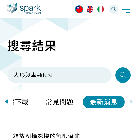
搜尋結果
解決方案
產業應用
產品資訊
AI 影像管理軟體
技術支援
AI 一站式解決方案
AI VMS 影像管理平台
IP網路攝影機
最新消息
輕量化監控(16-32路)
檔案下載
常見問題
最新消息
Spark攝影機
大範圍監控(64-256路)
Omnieye攝影機
釋放AI攝影機的無限潛能