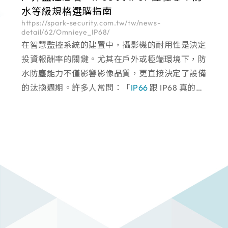
水等級規格選購指南
https://spark-security.com.tw/tw/news-
detail/62/Omnieye_IP68/
在智慧監控系統的建置中，攝影機的耐用性是決定
投資報酬率的關鍵。尤其在戶外或極端環境下，防
水防塵能力不僅影響影像品質，更直接決定了設備
的汰換週期。許多人常問：「
IP66
跟 IP68 真的有
差嗎？」 事實上，「IP68」與更高等級的
「IP69」代表的已不只是「生活防水」，而是針對
工業級嚴苛環