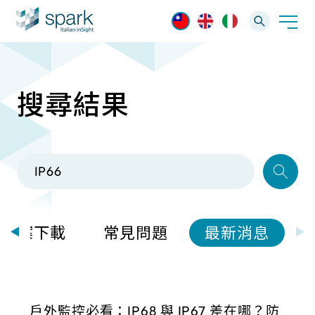
搜尋結果
解決方案
產業應用
產品資訊
AI 影像管理軟體
技術支援
AI 一站式解決方案
AI VMS 影像管理平台
IP網路攝影機
最新消息
輕量化監控(16-32路)
檔案下載
常見問題
最新消息
Spark攝影機
大範圍監控(64-256路)
Omnieye攝影機
戶外監控必看：IP68 與 IP67 差在哪？防