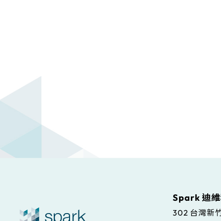
形偵測與人形辨識的
Spark 迪
302 台灣