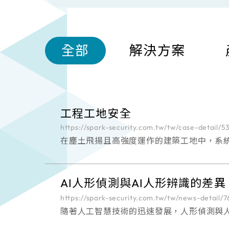
全部
解決方案
工程工地安全
https://spark-security.com.tw/tw/case-detail/53
在塵土飛揚且高強度運作的建築工地中，系
測，以保障施工人員的健康與生命安全。Spark 
統，結合體溫偵測與
安全帽偵測
功能，透過
AI人形偵測與AI人形辨識的差異
https://spark-security.com.tw/tw/news-det
隨著人工智慧技術的迅速發展，人形偵測與
在確定個體的身份。理解這兩者之間的差異至