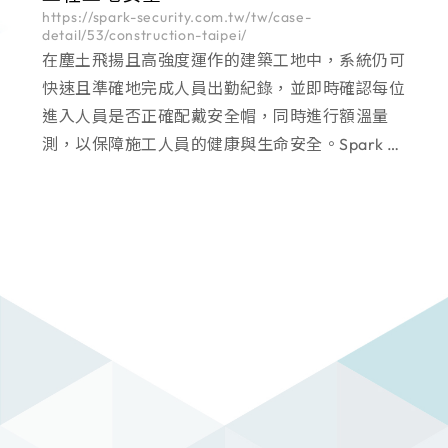
https://spark-security.com.tw/tw/case-
detail/53/construction-taipei/
在塵土飛揚且高強度運作的建築工地中，系統仍可
快速且準確地完成人員出勤紀錄，並即時確認每位
進入人員是否正確配戴安全帽，同時進行額溫量
測，以保障施工人員的健康與生命安全。Spark 迪
維科提供完整工地安全解決方案，整合 Omnieye 7
吋人臉辨識機與 Access Manager 門禁管理系統，
結合體溫偵測與安全帽偵測功能，透過多重條件判
斷機制，精準管控人員通行資格，有效提升工地安
全與管理效率。