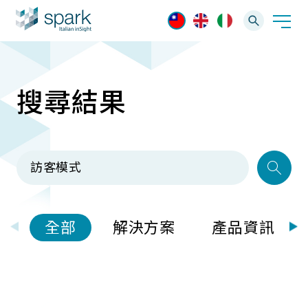
搜尋結果
解決方案
產業應用
產品資訊
AI 影像管理軟體
技術支援
AI 一站式解決方案
AI VMS 影像管理平台
IP網路攝影機
最新消息
輕量化監控(16-32路)
全部
解決方案
產品資訊
Spark攝影機
大範圍監控(64-256路)
Omnieye攝影機