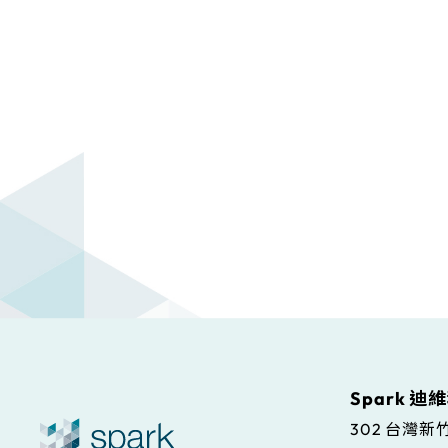
Spark 迪
302 台灣