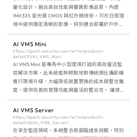
量化設計，融合高效性能與優異影像品質。內建
IMX335 星光級 CMOS 與紅外線技術，可在日夜環
境中提供穩定清晰的影像，特別適合部署於戶外場
域並長時間穩定運作。 Omnieye Lite 全系列台灣
製造，具備 IP67
AI VMS Mini
https://spark-security.com.tw/tw/products-
detail/51/AI_VMS_Mini/
AI VMS Mini 是專為中小型環境打造的高效靈活監
控解決方案，此系統能夠輕鬆地對傳統類比攝影機
進行現場升級，大幅降低裝置更換的成本與整合難
度。提供完善的管理功能與靈活的整合性， 讓使用
者能夠簡單實現全面監控，顯著提升操作效率。 特
別適用於邊緣裝置的多種監
AI VMS Server
https://spark-security.com.tw/tw/products-
detail/48/AI_VMS_Server/
在安全監控領域，系統整合商面臨諸多挑戰，特別