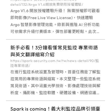
detail/132/Argo V1.6開放免費使用授權體驗/
Argo V1.6 開放授權體驗升級！ 無需授權即可觀看
即時影像(Free Live View License)，快速體驗
Argo 智慧影像管理效能。錄影與進階 AI 分析功能
可依需求升級付費版本，彈性部署更輕鬆。此次更
新聚焦在「免授權觀看體驗」、「連線不中斷服
務」、「整合控制強化
新手必看！3分鐘看懂常見監控 專業術語
與英文翻譯縮寫介紹
https://spark-security.com.tw/tw/news-detail/90/監
控專業術語/
在進行監控系統設置及管理時，首要任務是了解監
控常用的專業術語與縮寫。本文整理一些監控系統
常見術語，其中涵蓋光學技術、影像處理技術與解
析度、攝影機、監控軟體、硬體設備、網通協議
等，並進行分類與簡單介紹，讓您在選擇或操作監
控系統時能夠更輕鬆快速理解與應用。 快速導覽
Spark is coming！義大利監控品牌引領臺