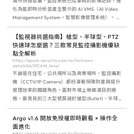
城市快速發展，監控系統已從單純的影像記錄，進
化為能即時分析並產生警示的 AI VMS（AI Video
Management System，智慧影像管理系統）。 然
而，傳統架構多依賴雲端運算進行資料分析，當影
像資料龐大、網路頻寬不足
【監視器挑選指南】槍型、半球型、PTZ
快速球怎麼選？三款常見監控攝影機優缺
點全解析
https://spark-security.com.tw/tw/news-
detail/66/IPCAM_lens/
不論是在住宅、公共場所以及商業場所，監控攝影
機（CCTV/IP Camera）都扮演著保障財產與提升
管理效率的關鍵角色。面對市場上琳瑯滿目的規
格，最常見的三大型號莫過於槍型(Bullet)、半球
型(Dome)和PTZ 快速球型(Speed Dome。 這三款
監視器在設計初衷與功能特性
Argo v1.6 開放免授權即時觀看 × 操作全
面進化
https://spark-security.com.tw/tw/news-