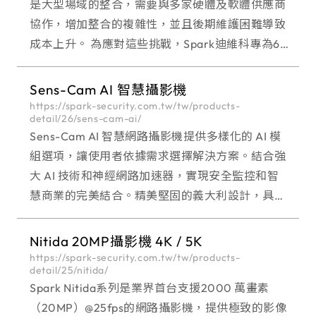
是大型場域的整合，需要與多家硬體及軟體供應商
協作，增加整合的複雜性，並且後期維護困難導致
成本上升。 為應對這些挑戰，Spark迪維科專為64
路-256路大型場域設計的AI VMS Server 一站式解
決方案 ，簡化監控系統
Sens-Cam AI 智慧攝影機
https://spark-security.com.tw/tw/products-
detail/26/sens-cam-ai/
Sens-Cam AI 智慧網路攝影機提供多樣化的 AI 模
組選項，讓使用者依據需求選擇解決方案。結合強
大 AI 技術和神經網路加速器，實現安全監控和智
慧商業的完美結合。精美堅固的義大利設計，具備
IK10 高防暴等級和 IP67 防水防塵的外殼，是安全
監控和智慧商業的理想選擇。
Nitida 20MP攝影機 4K / 5K
https://spark-security.com.tw/tw/products-
detail/25/nitida/
Spark Nitida系列是業界首台支援2000 萬畫素
（20MP）@25fps的網路攝影機，提供極致的影像