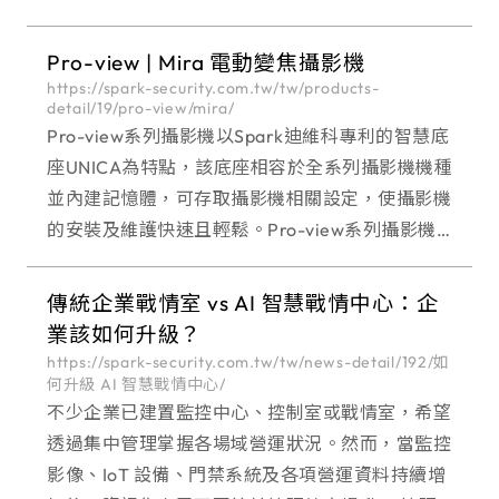
有義大利風格的設計，兼具優雅外觀和高性能，在
各方面達到完美平衡。
Pro-view | Mira 電動變焦攝影機
https://spark-security.com.tw/tw/products-
detail/19/pro-view/mira/
Pro-view系列攝影機以Spark迪維科專利的智慧底
座UNICA為特點，該底座相容於全系列攝影機機種
並內建記憶體，可存取攝影機相關設定，使攝影機
的安裝及維護快速且輕鬆。Pro-view系列攝影機具
有義大利風格的設計，兼具優雅外觀和高性能，在
各方面達到完美平衡。
傳統企業戰情室 vs AI 智慧戰情中心：企
業該如何升級？
https://spark-security.com.tw/tw/news-detail/192/如
何升級 AI 智慧戰情中心/
不少企業已建置監控中心、控制室或戰情室，希望
透過集中管理掌握各場域營運狀況。然而，當監控
影像、IoT 設備、門禁系統及各項營運資料持續增