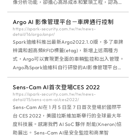
像分析功能，卻擔心高昂成本和繁瑣工程，認為必
須全面汰換既有攝影機。事實上，透過智慧化平台
與現有設備整合，也能快速提升影像分析能力，實
Argo AI 影像管理平台－車牌通行控制
現高效管理與安全監控。
https://spark-security.com.tw/tw/news-
detail/16/argo/anpr/
Spark迪維科推出最新Argo2022.1.0版，多了車牌
辨識和超高頻RFID標籤(etag)，新增上述兩種方
式，Argo可以實現更全面的車輛監控和出入管理。
Argo為Spark迪維科自行研發的AI影像管理平台，
支援Spark旗下品牌Spark攝影機及Omnieye攝影
機及所有使
Sens-Cam AI首次登場CES 2022
https://spark-security.com.tw/tw/news-
detail/15/sens-cam-ai/ces2022/
Sens-Cam AI在 1 月 5 日至 7 日首次登場於國際平
台 CES 2022，美國拉斯維加斯舉行的全球最大年
度科技展。感謝我們 AI SoC 夥伴 耐能(Kneron)協
助展出。 Sens-Cam AI是安全監控和商業智