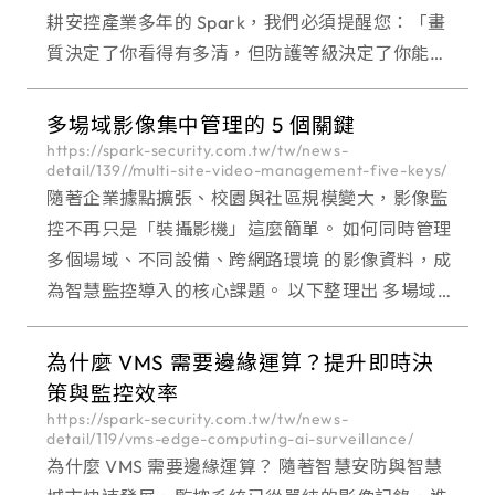
耕安控產業多年的 Spark，我們必須提醒您：「畫
質決定了你看得有多清，但防護等級決定了你能看
多久。」 台灣環境特殊，北部有潮濕多雨的東北季
風，南部有強烈的日曬與沿海鹽霧，加上停車場或
多場域影像集中管理的 5 個關鍵
公共空間常面
https://spark-security.com.tw/tw/news-
detail/139//multi-site-video-management-five-keys/
隨著企業據點擴張、校園與社區規模變大，影像監
控不再只是「裝攝影機」這麼簡單。 如何同時管理
多個場域、不同設備、跨網路環境 的影像資料，成
為智慧監控導入的核心課題。 以下整理出 多場域
影像集中管理不可忽略的 5 個關鍵，協助企業與公
共場域建立可長期運作的影像管理架構。
為什麼 VMS 需要邊緣運算？提升即時決
策與監控效率
https://spark-security.com.tw/tw/news-
detail/119/vms-edge-computing-ai-surveillance/
為什麼 VMS 需要邊緣運算？ 隨著智慧安防與智慧