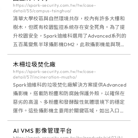
https://spark-security.com.tw/tw/case-
detail/55/campus-tsinghua/
清華大學校區與自然環境共存，校內有許多大樓和
樹木，但既有校園監控系統存在安全死角。為了提
升校園安全，Spark迪維科選用了Advanced系列的
五百萬變焦半球攝影機DM2，此款攝影機能與現有
系統相容，並在大樓與樹木陰影下提供高品質影
像。即使光線不足或被遮蔽，校方仍能獲得清晰畫
木柵垃圾焚化廠
面，有效保障校園安全。
https://spark-security.com.tw/tw/case-
detail/57/incineration-muzha/
Spark迪維科的垃圾焚化廠解決方案提供Advanced
攝影機，搭載防粉塵和防腐蝕保護外殼，以確保在
惡劣的高溫、多粉塵和發酵酸性氣體環境下的穩定
運作。這些攝影機主要用於關鍵區域，如出入口、
傾卸區域和堆肥發酵區的監控，以確保車輛通行和
垃圾處理的有效性。
AI VMS 影像管理平台
https://spark-security.com.tw/tw/products/cid/12/AI