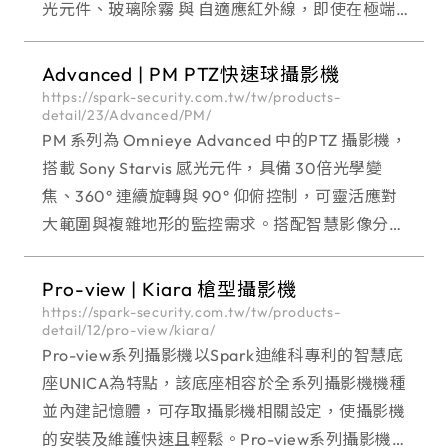
光元件、玻璃除霧 與 自適應紅外線，即使在極端
環境與光線變化劇烈的場域，也能穩定捕捉細節影
像。具備 雙向語音通
Advanced | PM PTZ快速球攝影機
https://spark-security.com.tw/tw/products-
detail/23/Advanced/PM/
PM 系列為 Omnieye Advanced 中的PTZ 攝影機，
搭載 Sony Starvis 感光元件，具備 30倍光學變
焦、360° 連續旋轉與 90° 仰俯控制，可靈活應對
大範圍與複雜地形的監控需求。搭配智慧影像分
析、雙向語音及玻璃除霧設計，能提供全天候、全
場景的
Pro-view | Kiara 槍型攝影機
https://spark-security.com.tw/tw/products-
detail/12/pro-view/kiara/
Pro-view系列攝影機以Spark迪維科專利的智慧底
座UNICA為特點，該底座相容於全系列攝影機機種
並內建記憶體，可存取攝影機相關設定，使攝影機
的安裝及維護快速且輕鬆。Pro-view系列攝影機具