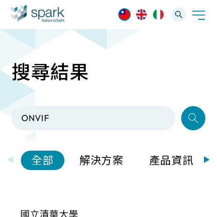
搜尋結果
解決方案
產業應用
產品資訊
AI 影像管理軟體
技術支援
AI 一站式解決方案
AI VMS 影像管理平台
IP網路攝影機
最新消息
輕量化監控(16-32路)
全部
解決方案
產品資訊
Spark攝影機
大範圍監控(64-256路)
Omnieye攝影機
國立清華大學