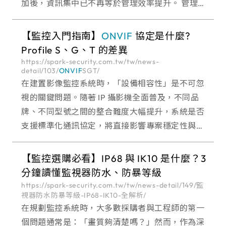
加後，資訊集中已不再等於管理效率提升。 管理人
員仍需在不同系統間切換、查詢與比對資料，事件
發生時也多仰賴人工判斷，不僅耗時，更可能延誤
【監控入門指南】
ONVIF
協定是什麼?
處置時機。
Profile S、G、T 的差異
https://spark-security.com.tw/tw/news-
detail/103/
ONVIF
SGT/
在建置影像監控系統時，「設備相容性」是不可忽
視的關鍵問題。隨著 IP 攝影機全面普及，不同品
牌、不同型號之間的整合難度大幅提升，系統是否
支援標準化通訊協定，將直接影響專案穩定性與後
續擴充能力。其中，
ONVIF
協定 被視為影像監控
領域的共同語言，而 Profile S / G / T 則是
【監控選購必看】IP68 與 IK10 是什麼？3
分鐘讀懂監視器防水、防暴等級
https://spark-security.com.tw/tw/news-detail/149/監
視器防水防暴等級-IP68-IK10-全解析/
在規劃監控系統時，大多數採購者與工程師的第一
個問題通常是：「畫質夠清楚嗎？」然而，作為深