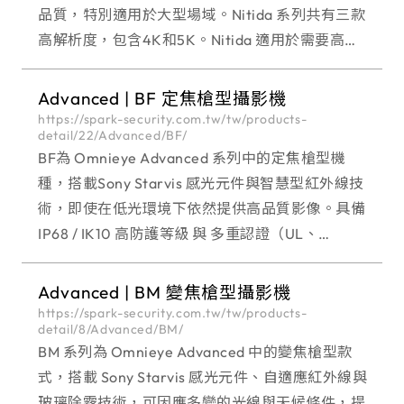
品質，特別適用於大型場域。Nitida 系列共有三款
高解析度，包含4K和5K。Nitida 適用於需要高影
像品質且具有高動態的大型場域，它可捕捉任何即
時影像且不失細節及流暢度。
Advanced | BF 定焦槍型攝影機
https://spark-security.com.tw/tw/products-
detail/22/Advanced/BF/
BF為 Omnieye Advanced 系列中的定焦槍型機
種，搭載Sony Starvis 感光元件與智慧型紅外線技
術，即使在低光環境下依然提供高品質影像。具備
IP68 / IK10 高防護等級 與 多重認證（UL、
NDAA、資安認證），適用於對影像穩定與資安高
度要求的場域。 O
Advanced | BM 變焦槍型攝影機
https://spark-security.com.tw/tw/products-
detail/8/Advanced/BM/
BM 系列為 Omnieye Advanced 中的變焦槍型款
式，搭載 Sony Starvis 感光元件、自適應紅外線與
玻璃除霧技術，可因應多變的光線與天候條件，提