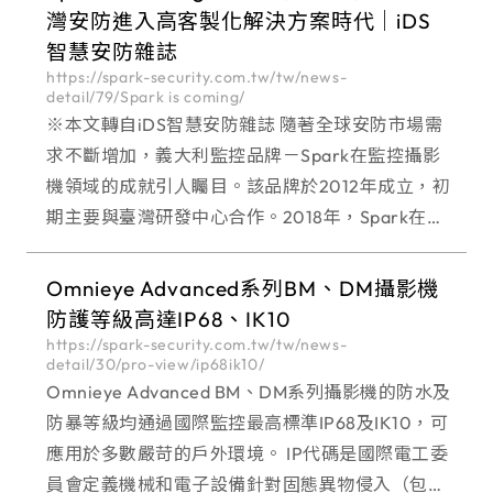
灣安防進入高客製化解決方案時代│iDS
智慧安防雜誌
https://spark-security.com.tw/tw/news-
detail/79/Spark is coming/
※本文轉自iDS智慧安防雜誌 隨著全球安防市場需
求不斷增加，義大利監控品牌－Spark在監控攝影
機領域的成就引人矚目。該品牌於2012年成立，初
期主要與臺灣研發中心合作。2018年，Spark在臺
灣成
Omnieye Advanced系列BM、DM攝影機
防護等級高達IP68、IK10
https://spark-security.com.tw/tw/news-
detail/30/pro-view/ip68ik10/
Omnieye Advanced BM、DM系列攝影機的防水及
防暴等級均通過國際監控最高標準IP68及IK10，可
應用於多數嚴苛的戶外環境。 IP代碼是國際電工委
員會定義機械和電子設備針對固態異物侵入（包括