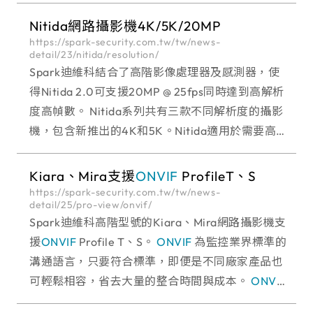
和 5K解析度以及具有智能分
Nitida網路攝影機4K/5K/20MP
https://spark-security.com.tw/tw/news-
detail/23/nitida/resolution/
Spark迪維科結合了高階影像處理器及感測器，使
得Nitida 2.0可支援20MP @ 25fps同時達到高解析
度高幀數。 Nitida系列共有三款不同解析度的攝影
機，包含新推出的4K和5K。Nitida適用於需要高
影像
Kiara、Mira支援
ONVIF
ProfileT、S
https://spark-security.com.tw/tw/news-
detail/25/pro-view/onvif/
Spark迪維科高階型號的Kiara、Mira網路攝影機支
援
ONVIF
Profile T、S。
ONVIF
為監控業界標準的
溝通語言，只要符合標準，即便是不同廠家產品也
可輕鬆相容，省去大量的整合時間與成本。
ONVIF
P