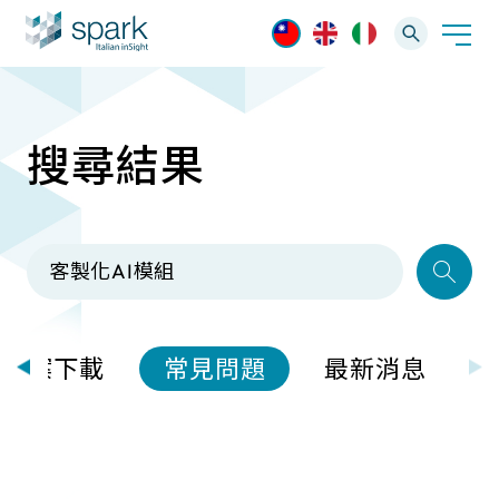
搜尋結果
解決方案
產業應用
產品資訊
AI 影像管理軟體
技術支援
AI 一站式解決方案
AI VMS 影像管理平台
IP網路攝影機
最新消息
輕量化監控(16-32路)
檔案下載
常見問題
最新消息
Spark攝影機
大範圍監控(64-256路)
Omnieye攝影機