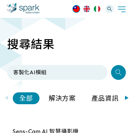
搜尋結果
解決方案
產業應用
產品資訊
AI 影像管理軟體
技術支援
AI 一站式解決方案
AI VMS 影像管理平台
IP網路攝影機
最新消息
輕量化監控(16-32路)
全部
解決方案
產品資訊
Spark攝影機
大範圍監控(64-256路)
Omnieye攝影機
Sens-Cam AI 智慧攝影機