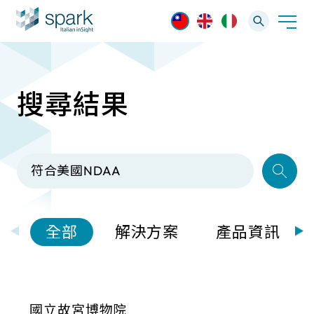
搜尋結果
解決方案
產業應用
產品資訊
AI 影像管理軟體
技術支援
AI 一站式解決方案
AI VMS 影像管理平台
IP網路攝影機
最新消息
輕量化監控(16-32路)
全部
解決方案
產品資訊
Spark攝影機
大範圍監控(64-256路)
Omnieye攝影機
國立故宮博物院