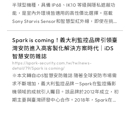
半球型機種，具備 IP68、IK10 等級與隱私遮蔽功
能，是室內外環境皆適用的高性價比選擇。搭載
Sony Starvis Sensor和智慧型紅外線，即使在挑戰
性的光線條件下，也能提供高品質的影像。
Omnieye Advan
Spark is coming！義大利監控品牌引領臺
灣安防進入高客製化解決方案時代│iDS
智慧安防雜誌
https://spark-security.com.tw/tw/news-
detail/79/Spark is coming/
※本文轉自iDS智慧安防雜誌 隨著全球安防市場需
求不斷增加，義大利監控品牌－Spark在監控攝影
機領域的成就引人矚目。該品牌於2012年成立，初
期主要與臺灣研發中心合作。2018年，Spark在臺
灣成