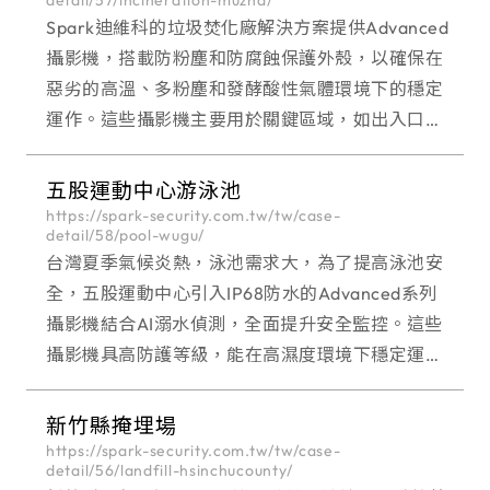
Spark迪維科的垃圾焚化廠解決方案提供Advanced
攝影機，搭載防粉塵和防腐蝕保護外殼，以確保在
惡劣的高溫、多粉塵和發酵酸性氣體環境下的穩定
運作。這些攝影機主要用於關鍵區域，如出入口、
傾卸區域和堆肥發酵區的監控，以確保車輛通行和
垃圾處理的有效性。
五股運動中心游泳池
https://spark-security.com.tw/tw/case-
detail/58/pool-wugu/
台灣夏季氣候炎熱，泳池需求大，為了提高泳池安
全，五股運動中心引入IP68防水的Advanced系列
攝影機結合AI溺水偵測，全面提升安全監控。這些
攝影機具高防護等級，能在高濕度環境下穩定運
作，同時通過國家資訊安全認證，確保資訊安全。
這展示了Spark迪維科多元環境的整合和高效監控
新竹縣掩埋場
方面的技術優勢。
https://spark-security.com.tw/tw/case-
detail/56/landfill-hsinchucounty/