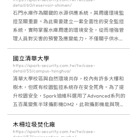
detail/60/reservoir-shimen/
石門水庫作為關鍵的水源供應系統，其周邊環境監
控至關重要。為此需要建立一套全面性的安全監控
系統，實時掌握水庫周遭的環境安全，從而增強管
理人員對災害的預警及應變能力，不僅關乎供水安
全，也提升了管理效率。
國立清華大學
https://spark-security.com.tw/tw/case-
detail/55/campus-tsinghua/
清華大學校區與自然環境共存，校內有許多大樓和
樹木，但既有校園監控系統存在安全死角。為了提
升校園安全，Spark迪維科選用了Advanced系列的
五百萬變焦半球攝影機DM2，此款攝影機能與現有
系統相容，並在大樓與樹木陰影下提供高品質影
像。即使光線不足或被遮蔽，校方仍能獲得清晰畫
木柵垃圾焚化廠
面，有效保障校園安全。
https://spark-security.com.tw/tw/case-
detail/57/incineration-muzha/