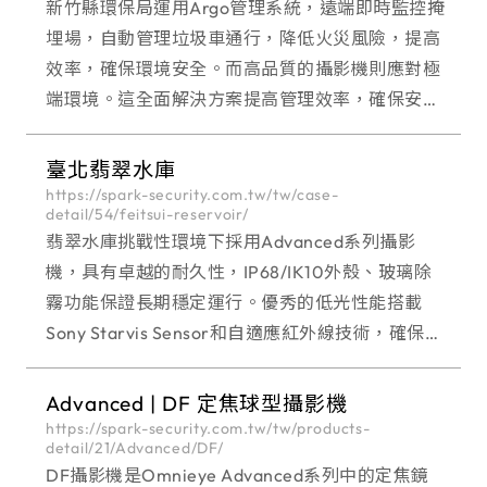
新竹縣環保局運用Argo管理系統，遠端即時監控掩
埋場，自動管理垃圾車通行，降低火災風險，提高
效率，確保環境安全。而高品質的攝影機則應對極
端環境。這全面解決方案提高管理效率，確保安全
運營，並獲得國家資訊安全認證，為環保局提供強
大的支持。
臺北翡翠水庫
https://spark-security.com.tw/tw/case-
detail/54/feitsui-reservoir/
翡翠水庫挑戰性環境下採用Advanced系列攝影
機，具有卓越的耐久性，IP68/IK10外殼、玻璃除
霧功能保證長期穩定運行。優秀的低光性能搭載
Sony Starvis Sensor和自適應紅外線技術，確保在
光線有限或完全黑暗的情況下提供清晰監控。同
時，通過資安認證，保障資訊安全。
Advanced | DF 定焦球型攝影機
https://spark-security.com.tw/tw/products-
detail/21/Advanced/DF/
DF攝影機是Omnieye Advanced系列中的定焦鏡