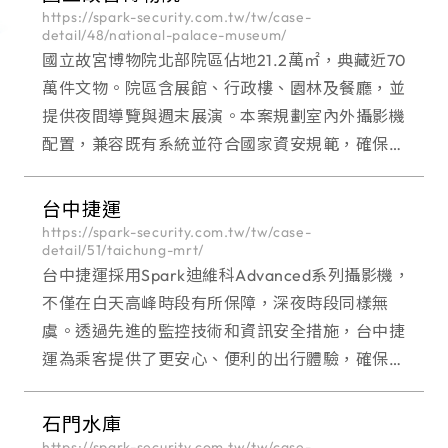
https://spark-security.com.tw/tw/case-
detail/48/national-palace-museum/
國立故宮博物院北部院區佔地21.2萬㎡，典藏近70
萬件文物。院區含展館、行政樓、園林及餐廳，並
提供夜間導覽與週末展演。本案規劃室內外攝影機
配置，兼容既有系統並符合國家資安規範，確保民
眾安全與個資保護。
台中捷運
https://spark-security.com.tw/tw/case-
detail/51/taichung-mrt/
台中捷運採用Spark迪維科Advanced系列攝影機，
不僅在白天高峰時段有所保障，深夜時段同樣無
虞。透過先進的監控技術和資訊安全措施，台中捷
運為乘客提供了更安心、便利的出行體驗，確保整
個交通系統的運營順利，為乘客的安全保馳鞏固基
礎。
石門水庫
https://spark-security.com.tw/tw/case-