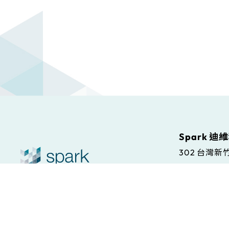
Spark 迪
302 台灣
Spark S.r.l
© Spark. All rights reserved.
本站條款
Via Antonio