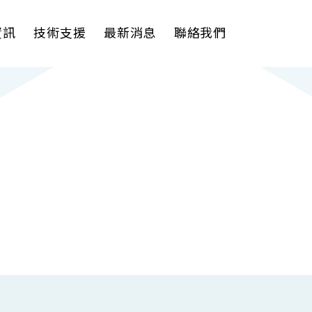
資訊
技術支援
最新消息
聯絡我們
理軟體
AI VMS 影像管理平台
式解決方案
輕量化監控(16-32路)
影機
大範圍監控(64-256路)
Spark攝影機
Omnieye攝影機