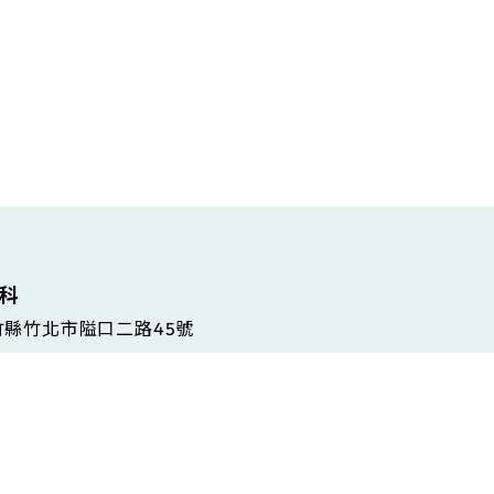
維科
新竹縣竹北市隘口二路45號
 Gramsci, 86/A, 42124 Reggio Emilia