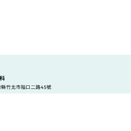
維科
新竹縣竹北市隘口二路45號
 Gramsci, 86/A, 42124 Reggio Emilia