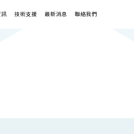
資訊
技術支援
最新消息
聯絡我們
理軟體
AI VMS 影像管理平台
式解決方案
輕量化監控(16-32路)
影機
大範圍監控(64-256路)
Spark攝影機
Omnieye攝影機