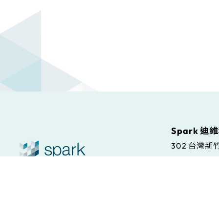
Spark 迪
302 台灣
Spark S.r.l
© Spark. All rights reserved.
本站條款
Via Antonio